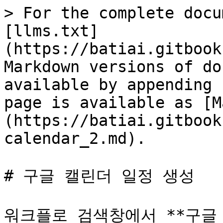
> For the complete docu
[llms.txt]
(https://batiai.gitbook
Markdown versions of do
available by appending 
page is available as [M
(https://batiai.gitbook
calendar_2.md).

# 구글 캘린더 일정 생성

워크플로 검색창에서 **구글