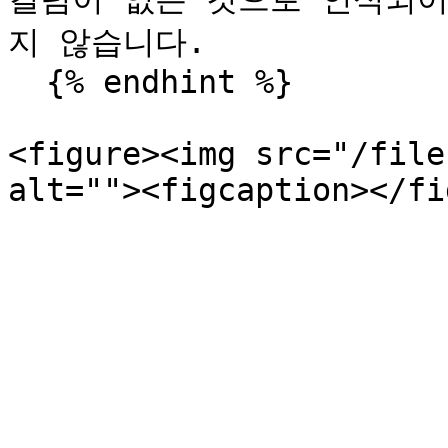
지 않습니다.

  {% endhint %}

<figure><img src="/file